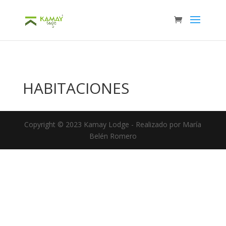
2935356df93ddad0bae6bf189c78c7c03803bce6
HABITACIONES
Copyright © 2023 Kamay Lodge - Realizado por María
Belén Romero