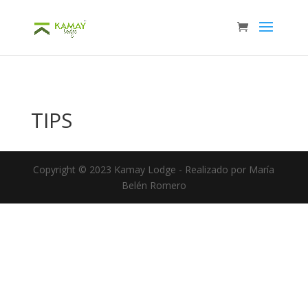
2935356df93ddad0bae6bf189c78c7c03803bce6
TIPS
Copyright © 2023 Kamay Lodge - Realizado por María
Belén Romero